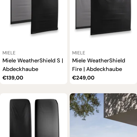
VERKÄUFER:
VERKÄUFER:
MIELE
MIELE
Miele WeatherShield S |
Miele WeatherShield
Abdeckhaube
Fire | Abdeckhaube
Regulärer
€139,00
Regulärer
€249,00
Preis
Preis