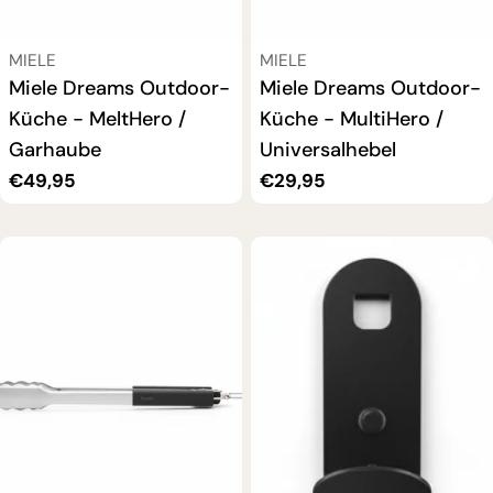
VERKÄUFER:
VERKÄUFER:
MIELE
MIELE
Miele Dreams Outdoor-
Miele Dreams Outdoor-
Küche - MeltHero /
Küche - MultiHero /
Garhaube
Universalhebel
Regulärer
€49,95
Regulärer
€29,95
Preis
Preis