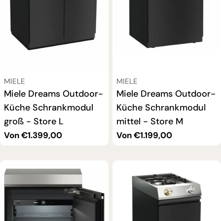
VERKÄUFER:
VERKÄUFER:
MIELE
MIELE
Miele Dreams Outdoor-
Miele Dreams Outdoor-
Küche Schrankmodul
Küche Schrankmodul
groß - Store L
mittel - Store M
Regulärer
Von €1.399,00
Regulärer
Von €1.199,00
Preis
Preis