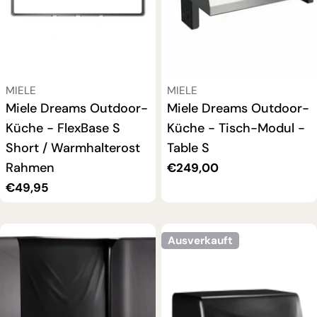
VERKÄUFER:
VERKÄUFER:
MIELE
MIELE
Miele Dreams Outdoor-
Miele Dreams Outdoor-
Küche - FlexBase S
Küche - Tisch-Modul -
Short / Warmhalterost
Table S
Rahmen
Regulärer
€249,00
Preis
Regulärer
€49,95
Preis
Ausverkauft