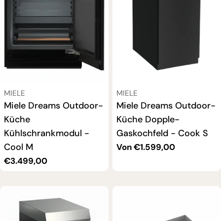
VERKÄUFER:
VERKÄUFER:
MIELE
MIELE
Miele Dreams Outdoor-
Miele Dreams Outdoor-
Küche
Küche Dopple-
Kühlschrankmodul -
Gaskochfeld - Cook S
Cool M
Regulärer
Von €1.599,00
Preis
Regulärer
€3.499,00
Preis