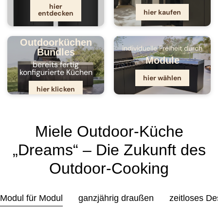
hier
hier kaufen
entdecken
Outdoorküchen
individuelle Freiheit durch
Bundles
Module
bereits fertig
konfigurierte Küchen
hier wählen
hier klicken
Miele Outdoor-Küche
„Dreams“ – Die Zukunft des
Outdoor-Cooking
Modul für Modul
ganzjährig draußen
zeitloses De