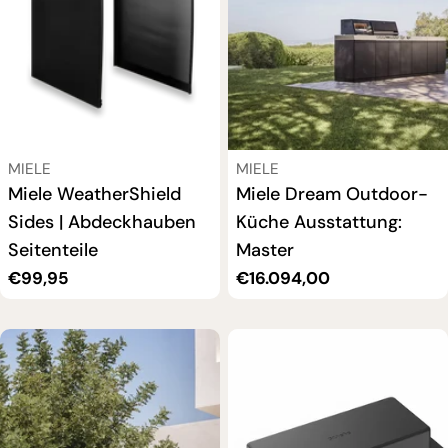
VERKÄUFER:
VERKÄUFER:
MIELE
MIELE
Miele WeatherShield
Miele Dream Outdoor-
Sides | Abdeckhauben
Küche Ausstattung:
Seitenteile
Master
Regulärer
€99,95
Regulärer
€16.094,00
Preis
Preis