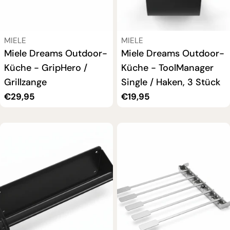
VERKÄUFER:
VERKÄUFER:
MIELE
MIELE
Miele Dreams Outdoor-
Miele Dreams Outdoor-
Küche - GripHero /
Küche - ToolManager
Grillzange
Single / Haken, 3 Stück
Regulärer
€29,95
Regulärer
€19,95
Preis
Preis