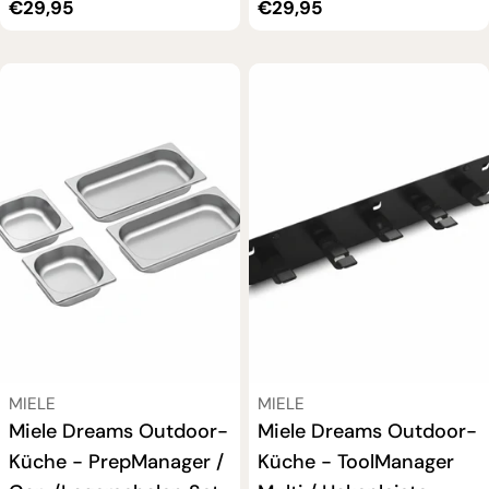
Regulärer
€29,95
Regulärer
€29,95
Preis
Preis
VERKÄUFER:
VERKÄUFER:
MIELE
MIELE
Miele Dreams Outdoor-
Miele Dreams Outdoor-
Küche - PrepManager /
Küche - ToolManager