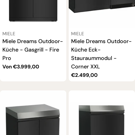
VERKÄUFER:
VERKÄUFER:
MIELE
MIELE
Miele Dreams Outdoor-
Miele Dreams Outdoor-
Küche - Gasgrill - Fire
Küche Eck-
Pro
Stauraummodul -
Corner XXL
Regulärer
Von €3.999,00
Preis
Regulärer
€2.499,00
Preis