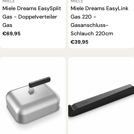
VERKÄUFER:
VERKÄUFER:
MIELE
MIELE
Miele Dreams EasySplit
Miele Dreams EasyLink
Gas - Doppelverteiler
Gas 220 -
Gas
Gasanschluss-
Schlauch 220cm
Regulärer
€69,95
Preis
Regulärer
€39,95
Preis