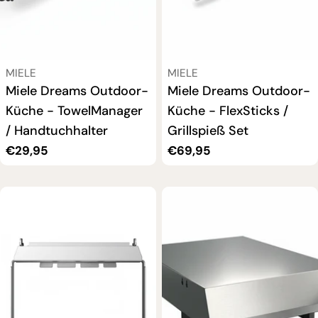
VERKÄUFER:
VERKÄUFER:
MIELE
MIELE
Miele Dreams Outdoor-
Miele Dreams Outdoor-
Küche - TowelManager
Küche - FlexSticks /
/ Handtuchhalter
Grillspieß Set
Regulärer
€29,95
Regulärer
€69,95
Preis
Preis