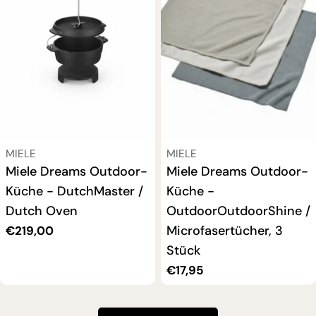
VERKÄUFER:
VERKÄUFER:
MIELE
MIELE
Miele Dreams Outdoor-
Miele Dreams Outdoor-
Küche - DutchMaster /
Küche -
Dutch Oven
OutdoorOutdoorShine /
Microfasertücher, 3
Regulärer
€219,00
Preis
Stück
Regulärer
€17,95
Preis