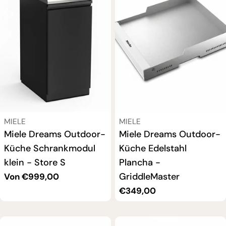
VERKÄUFER:
VERKÄUFER:
MIELE
MIELE
Miele Dreams Outdoor-
Miele Dreams Outdoor-
Küche Schrankmodul
Küche Edelstahl
klein - Store S
Plancha -
GriddleMaster
Regulärer
Von €999,00
Preis
Regulärer
€349,00
Preis