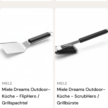
Preis
Preis
VERKÄUFER:
VERKÄUFER:
MIELE
MIELE
Miele Dreams Outdoor-
Miele Dreams Outdoor-
Küche - FlipHero /
Küche - ScrubHero /
Grillspachtel
Grillbürste