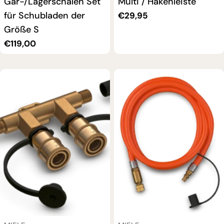
Gar-/Lagerschalen Set
Multi / Hakenleiste
für Schubladen der
Regulärer
€29,95
Preis
Größe S
Regulärer
€119,00
Preis