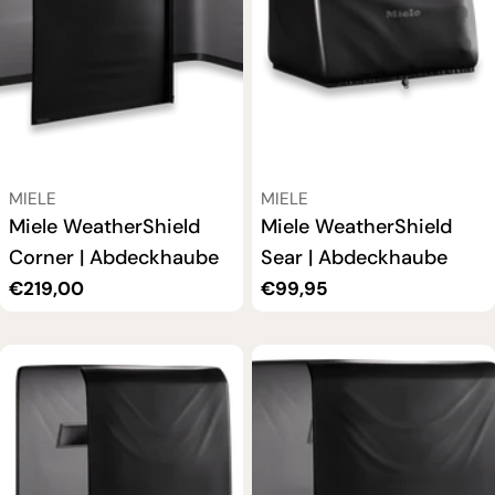
VERKÄUFER:
VERKÄUFER:
MIELE
MIELE
Miele WeatherShield
Miele WeatherShield
Corner | Abdeckhaube
Sear | Abdeckhaube
Regulärer
€219,00
Regulärer
€99,95
Preis
Preis