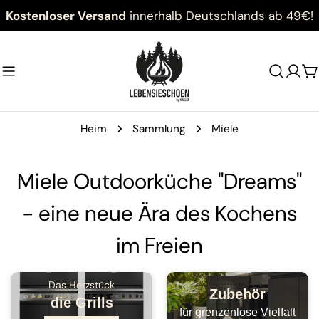
Zum
Kostenloser Versand
innerhalb Deutschlands ab 49€!
Inhalt
springen
W
Heim
Sammlung
Miele
Miele Outdoorküche "Dreams"
- eine neue Ära des Kochens
im Freien
Das Herzstück
Zubehör
die Grills
für grenzenlose Vielfalt