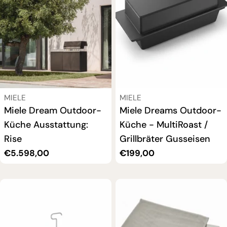
VERKÄUFER:
VERKÄUFER:
MIELE
MIELE
Miele Dream Outdoor-
Miele Dreams Outdoor-
Küche Ausstattung:
Küche - MultiRoast /
Rise
Grillbräter Gusseisen
Regulärer
€5.598,00
Regulärer
€199,00
Preis
Preis