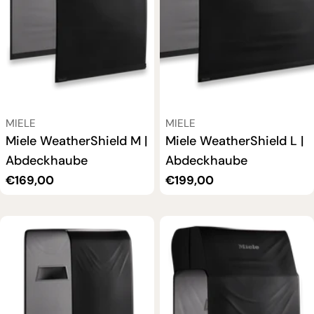
VERKÄUFER:
VERKÄUFER:
MIELE
MIELE
Miele WeatherShield M |
Miele WeatherShield L |
Abdeckhaube
Abdeckhaube
Regulärer
€169,00
Regulärer
€199,00
Preis
Preis