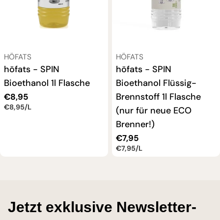
VERKÄUFER:
VERKÄUFER:
HÖFATS
HÖFATS
höfats - SPIN
höfats - SPIN
Bioethanol 1l Flasche
Bioethanol Flüssig-
Brennstoff 1l Flasche
Regulärer
€8,95
EINZELPREIS
PRO
€8,95
/
L
Preis
(nur für neue ECO
Brenner!)
Regulärer
€7,95
EINZELPREIS
PRO
€7,95
/
L
Preis
Jetzt exklusive Newsletter-