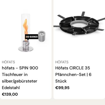
VERKÄUFER:
VERKÄUFER:
HÖFATS
HÖFATS
höfats - SPIN 900
Höfats CIRCLE 35
Tischfeuer in
Pfännchen-Set | 6
silber/gebürsteter
Stück
Edelstahl
Regulärer
€99,95
Preis
Regulärer
€139,00
Preis