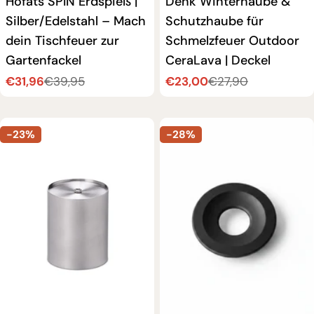
Höfats SPIN Erdspieß |
Denk Winterhaube &
Silber/Edelstahl – Mach
Schutzhaube für
dein Tischfeuer zur
Schmelzfeuer Outdoor
Gartenfackel
CeraLava | Deckel
€31,96
€23,00
€39,95
€27,90
Verkaufspreis
Regulärer
Verkaufspreis
Regulärer
Preis
Preis
-23%
-28%