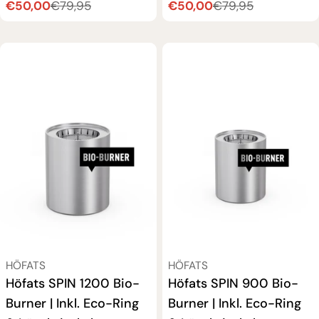
€50,00
€50,00
€79,95
€79,95
Verkaufspreis
Regulärer
Verkaufspreis
Regulärer
Preis
Preis
VERKÄUFER:
VERKÄUFER:
HÖFATS
HÖFATS
Höfats SPIN 1200 Bio-
Höfats SPIN 900 Bio-
Burner | Inkl. Eco-Ring
Burner | Inkl. Eco-Ring