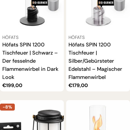
VERKÄUFER:
VERKÄUFER:
HÖFATS
HÖFATS
Höfats SPIN 1200
Höfats SPIN 1200
Tischfeuer | Schwarz –
Tischfeuer |
Der fesselnde
Silber/Gebürsteter
Flammenwirbel in Dark
Edelstahl – Magischer
Look
Flammenwirbel
Regulärer
€199,00
Regulärer
€179,00
Preis
Preis
-8%