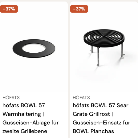
-37%
-37%
VERKÄUFER:
VERKÄUFER:
HÖFATS
HÖFATS
höfats BOWL 57
höfats BOWL 57 Sear
Warmhaltering |
Grate Grillrost |
Gusseisen-Ablage für
Gusseisen-Einsatz für
zweite Grillebene
BOWL Planchas