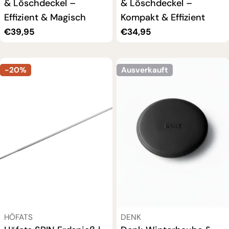
& Löschdeckel –
& Löschdeckel –
Effizient & Magisch
Kompakt & Effizient
Regulärer
€39,95
Regulärer
€34,95
Preis
Preis
-20%
Ausverkauft
VERKÄUFER:
VERKÄUFER:
HÖFATS
DENK