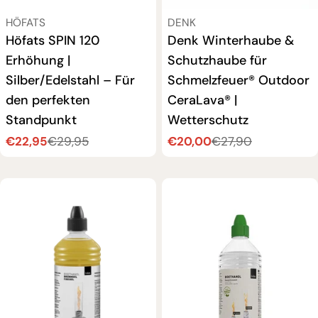
VERKÄUFER:
VERKÄUFER:
HÖFATS
DENK
Höfats SPIN 120
Denk Winterhaube &
Erhöhung |
Schutzhaube für
Silber/Edelstahl – Für
Schmelzfeuer® Outdoor
den perfekten
CeraLava® |
Standpunkt
Wetterschutz
€22,95
€20,00
€29,95
€27,90
Verkaufspreis
Regulärer
Verkaufspreis
Regulärer
Preis
Preis