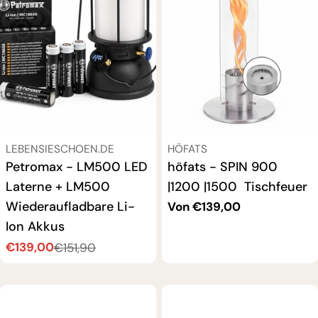
VERKÄUFER:
VERKÄUFER:
LEBENSIESCHOEN.DE
HÖFATS
Petromax - LM500 LED
höfats - SPIN 900
Laterne + LM500
|1200 |1500 Tischfeuer
Wiederaufladbare Li-
Regulärer
Von €139,00
Preis
Ion Akkus
€139,00
€151,90
Verkaufspreis
Regulärer
Preis