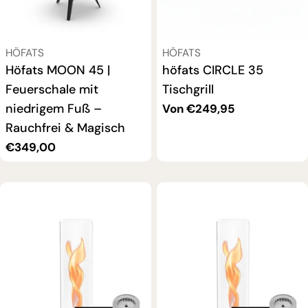
VERKÄUFER:
VERKÄUFER:
HÖFATS
HÖFATS
Höfats MOON 45 |
höfats CIRCLE 35
Feuerschale mit
Tischgrill
niedrigem Fuß –
Regulärer
Von €249,95
Preis
Rauchfrei & Magisch
Regulärer
€349,00
Preis