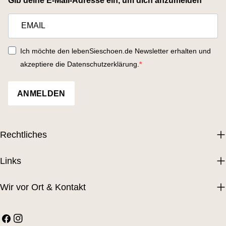
Gib deine E-Mail-Adresse ein, um dich anzumelden
Ich möchte den lebenSieschoen.de Newsletter erhalten und
akzeptiere die Datenschutzerklärung.
ANMELDEN
Rechtliches
Links
Wir vor Ort & Kontakt
Facebook
Instagram