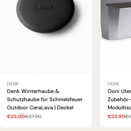
VERKÄUFER:
VERKÄUFER
DENK
OONI
Denk Winterhaube &
Ooni Uten
Schutzhaube für Schmelzfeuer
Zubehör-
Outdoor CeraLava | Deckel
Modultis
€23,00
€23,90
€27,90
€4
Verkaufspreis
Regulärer
Verkaufsp
Regulärer
Preis
Preis