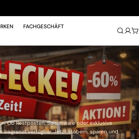
RKEN
FACHGESCHÄFT
W
S
en. Ob Restposten, Saisonware oder exklusive
ur begrenzt verfügbar. Jetzt stöbern, sparen und