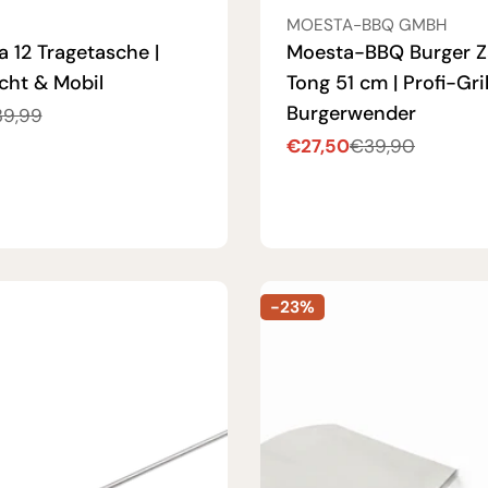
:
VERKÄUFER:
MOESTA-BBQ GMBH
 12 Tragetasche |
Moesta-BBQ Burger Z
cht & Mobil
Tong 51 cm | Profi-Gri
Burgerwender
9,99
reis
€27,50
€39,90
Verkaufspreis
Regulärer
Preis
-23%