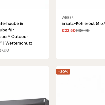
:
VERKÄUFER:
WEBER
terhaube &
Ersatz-Kohlerost Ø 5
ube für
€22,50
€36,99
Verkaufspreis
Regulärer
euer® Outdoor
Preis
® | Wetterschutz
27,90
reis
-30%