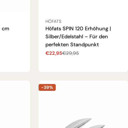
VERKÄUFER:
HÖFATS
7 cm
Höfats SPIN 120 Erhöhung |
Silber/Edelstahl – Für den
perfekten Standpunkt
€22,95
€29,95
Verkaufspreis
Regulärer
Preis
-39%