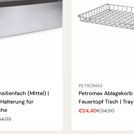
:
VERKÄUFER:
PETROMAX
silienfach (Mittel) |
Petromax Ablagekorb 
Halterung für
Feuertopf Tisch | Tray
che
€24,40
€34,90
Verkaufspreis
Regulärer
4,99
Preis
reis