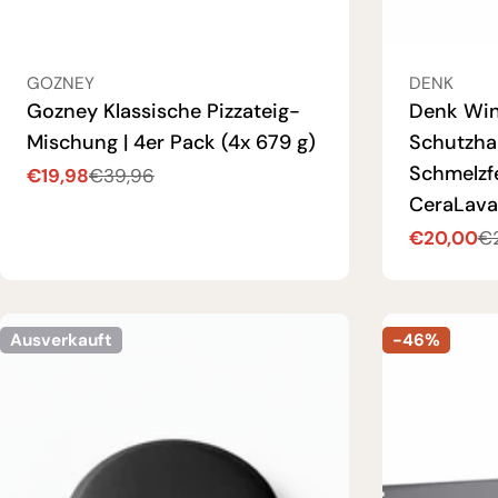
VERKÄUFER:
VERKÄUFER
GOZNEY
DENK
Gozney Klassische Pizzateig-
Denk Win
Mischung | 4er Pack (4x 679 g)
Schutzha
Schmelzf
€19,98
€39,96
Verkaufspreis
Regulärer
CeraLava
Preis
€20,00
€
Verkaufsp
Regulärer
Preis
Ausverkauft
-46%