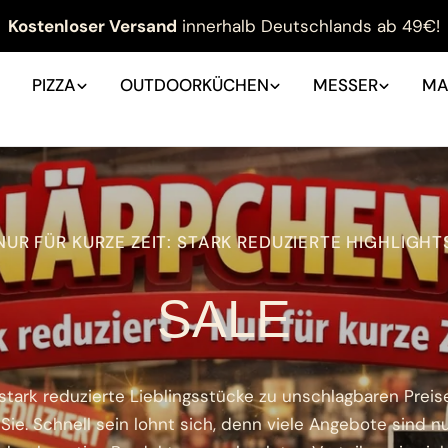
Kostenloser Versand
innerhalb Deutschlands ab 49€!
PIZZA
OUTDOORKÜCHEN
MESSER
MA
NUR FÜR KURZE ZEIT: STARK REDUZIERTE HIGHLIGHT
SALE
ark reduzierte Lieblingsstücke zu unschlagbaren Preis
 Sie. Schnell sein lohnt sich, denn viele Angebote sind n