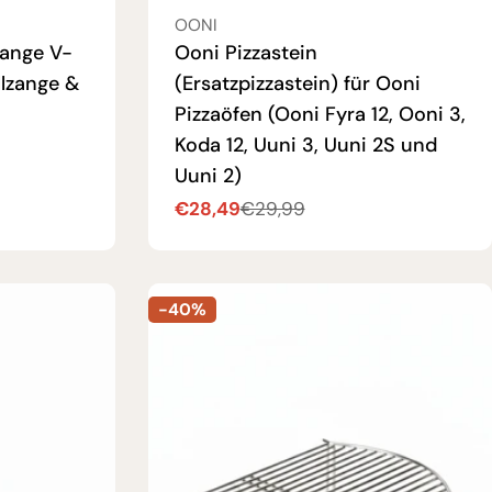
VERKÄUFER:
OONI
ange V-
Ooni Pizzastein
llzange &
(Ersatzpizzastein) für Ooni
Pizzaöfen (Ooni Fyra 12, Ooni 3,
Koda 12, Uuni 3, Uuni 2S und
Uuni 2)
€28,49
€29,99
Verkaufspreis
Regulärer
Preis
-40%