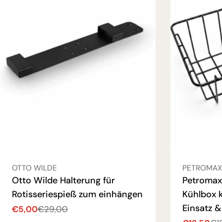
VERKÄUFER:
VERKÄUFER
OTTO WILDE
PETROMAX
Otto Wilde Halterung für
Petromax 
Rotisseriespieß zum einhängen
Kühlbox 
Einsatz 
€5,00
€29,00
Verkaufspreis
Regulärer