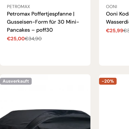
VERKÄUFER:
VERKÄUFER
PETROMAX
OONI
Petromax Poffertjespfanne |
Ooni Koda
Gusseisen-Form für 30 Mini-
Wasserdi
Pancakes – poff30
€25,99
€3
Verkaufsp
Regulärer
€25,00
€34,90
Preis
Verkaufspreis
Regulärer
Preis
Ausverkauft
-20%