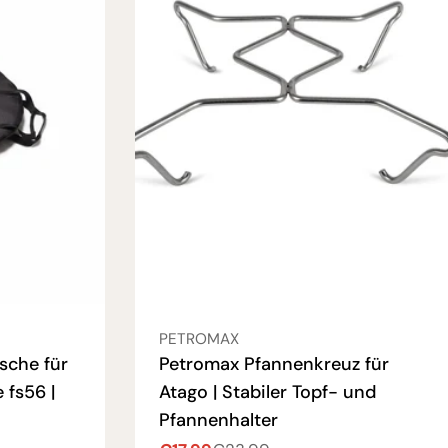
VERKÄUFER:
PETROMAX
sche für
Petromax Pfannenkreuz für
 fs56 |
Atago | Stabiler Topf- und
Pfannenhalter