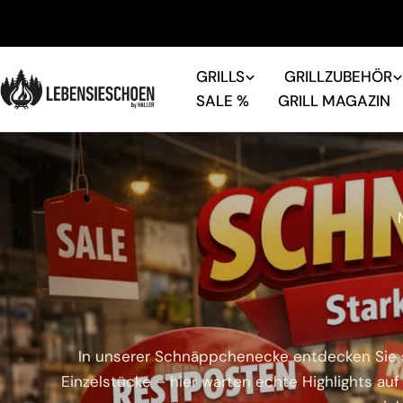
Zum
Inhalt
springen
GRILLS
GRILLZUBEHÖR
SALE %
GRILL MAGAZIN
In unserer Schnäppchenecke entdecken Sie st
Einzelstücke – hier warten echte Highlights auf