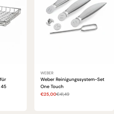
VERKÄUFER:
WEBER
für
Weber Reinigungssystem-Set
 45
One Touch
€25,00
€41,49
Verkaufspreis
Regulärer
Preis