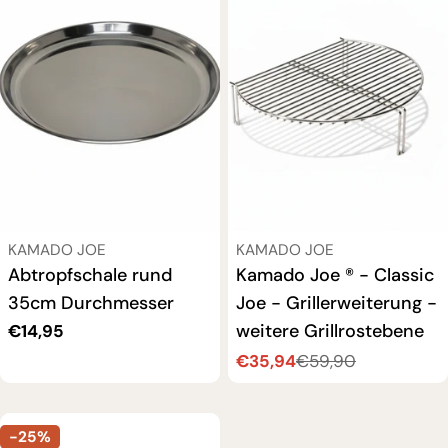
VERKÄUFER:
VERKÄUFER:
KAMADO JOE
KAMADO JOE
Abtropfschale rund
Kamado Joe ® - Classic
35cm Durchmesser
Joe - Grillerweiterung -
weitere Grillrostebene
Regulärer
€14,95
Preis
€35,94
€59,90
Verkaufspreis
Regulärer
Preis
-25%