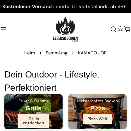
Zum
Kostenloser Versand
innerhalb Deutschlands ab 49€!
Inhalt
springen
W
Heim
Sammlung
KAMADO JOE
Dein Outdoor - Lifestyle.
Perfektioniert
Feuer & Flamme
Meisterhaftes Backen
Grills
Pizza
Grills
Pizza Welt
entdecken