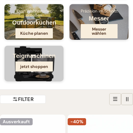
Dein Wohnzimmer
Präzision im Schnitt
draußen
Messer
Outdoorküchen
Messer
Küche planen
wählen
Teigmaschinen
jetzt shoppen
FILTER
Ausverkauft
-40%