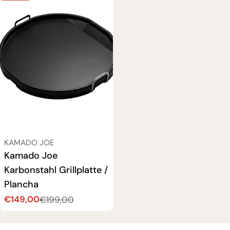
VERKÄUFER:
KAMADO JOE
Kamado Joe
Karbonstahl Grillplatte /
Plancha
€149,00
€199,00
Verkaufspreis
Regulärer
Preis