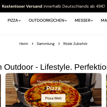
Kostenloser Versand
innerhalb Deutschlands ab 49€!
PIZZA
OUTDOORKÜCHEN
MESSER
MA
Heim
Sammlung
Rösle Zubehör
 Outdoor - Lifestyle. Perfektio
Meisterhaftes Backen
Pizza
Pizza Welt