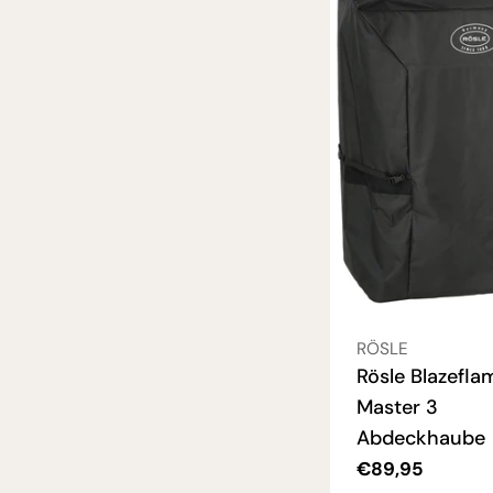
VERKÄUFER:
RÖSLE
Rösle Blazefla
Master 3
Abdeckhaube
Regulärer
€89,95