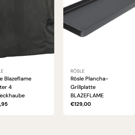
ÄUFER:
VERKÄUFER:
LE
RÖSLE
e Blazeflame
Rösle Plancha-
ter 4
Grillplatte
eckhaube
BLAZEFLAME
ulärer
,95
Regulärer
€129,00
s
Preis