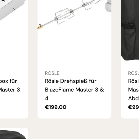
VERKÄUFER:
VERK
RÖSLE
RÖS
box für
Rösle Drehspieß für
Rösl
aster 3
BlazeFlame Master 3 &
Mas
4
Abd
Regulärer
€199,00
Reg
€99
Preis
Prei