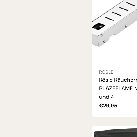
VERKÄUFER:
RÖSLE
Rösle Räucher
BLAZEFLAME M
und 4
Regulärer
€29,95
Preis