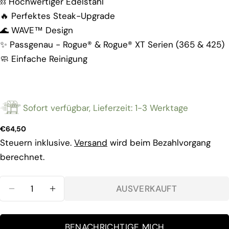
⛓️ Hochwertiger Edelstahl
🔥 Perfektes Steak-Upgrade
🌊 WAVE™ Design
✨ Passgenau - Rogue® & Rogue® XT Serien (365 & 425)
Stelle eine Frage
🧼 Einfache Reinigung
Ihr
Name
Deine
E-
Sofort verfügbar, Lieferzeit: 1-3 Werktage
Mail
Teilen Sie dieses Produkt
Dein
Regulärer
€64,50
Telefon
Preis
Steuern inklusive.
Versand
wird beim Bezahlvorgang
KOPIEREN
teilen
Ihre
berechnet.
Nachricht
Auf
Facebook
Menge
teilen
AUSVERKAUFT
Die mit * gekennzeichneten Felder sind
Pflichtfelder.
BENACHRICHTIGE MICH