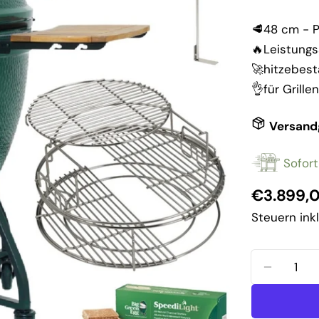
🥩48 cm - Pl
🔥Leistungs
🚀hitzebest
👌für Grill
Versand
Sofort
Reguläre
€3.899,
Preis
Steuern ink
Menge
MENGE 