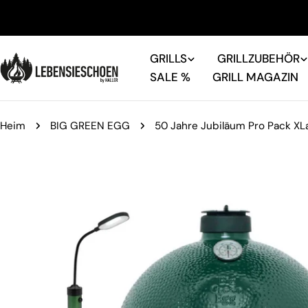
Zum
Inhalt
springen
GRILLS
GRILLZUBEHÖR
SALE %
GRILL MAGAZIN
Heim
BIG GREEN EGG
50 Jahre Jubiläum Pro Pack XL
Springe
zu
den
Produktinformationen