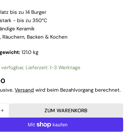
atz bis zu 14 Burger
stark - bis zu 350°C
ändige Keramik
en, Räuchern, Backen & Kochen
gewicht:
121.0 kg
 verfügbar, Lieferzeit: 1-3 Werktage
r
00
lusive.
Versand
wird beim Bezahlvorgang berechnet.
ZUM WARENKORB
FÜR 50 JAHRE JUBILÄUM PRO PACK XLARGE VERRI
MENGE FÜR 50 JAHRE JUBILÄUM PRO PACK XLAR