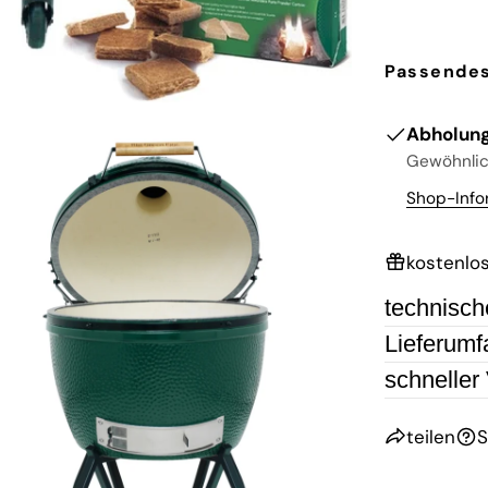
Passendes
Abholung
Gewöhnlich
Shop-Info
kostenlo
technisch
Lieferumf
schneller
 Sie das Medium 2 im Modalmodus
teilen
S