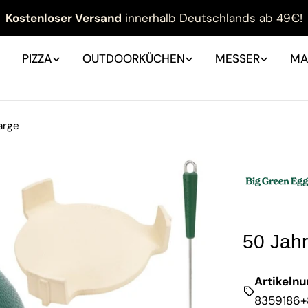
Kostenloser Versand
innerhalb Deutschlands ab 49€!
PIZZA
OUTDOORKÜCHEN
MESSER
MA
arge
50 Jah
Artikeln
8359186+