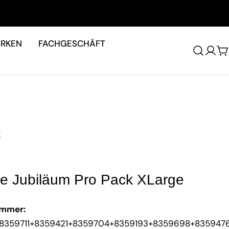
RKEN
FACHGESCHÄFT
W
re Jubiläum Pro Pack XLarge
ummer:
8359711+8359421+8359704+8359193+8359698+835947