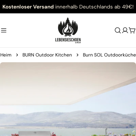
Zum
Kostenloser Versand
innerhalb Deutschlands ab 49€!
Inhalt
springen
W
Heim
BURN Outdoor Kitchen
Burn SOL Outdoorküche
Springe
zu
den
Produktinformationen
Öffnen Sie das Medium 0 im Modalmodus