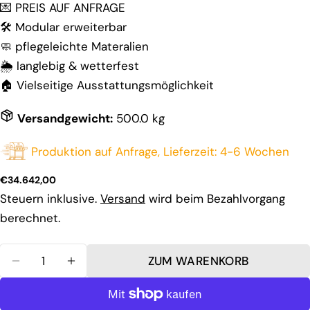
💌
PREIS AUF ANFRAGE
🛠️ Modular erweiterbar
🧼 pflegeleichte Materalien
🌦️ langlebig & wetterfest
🏠 Vielseitige Ausstattungsmöglichkeit
Stelle eine Frage
Versandgewicht:
500.0 kg
Ihr
Name
Produktion auf Anfrage, Lieferzeit: 4-6 Wochen
Deine
Regulärer
€34.642,00
E-
Preis
Steuern inklusive.
Versand
wird beim Bezahlvorgang
Mail
Teilen Sie dieses Produkt
Dein
berechnet.
Telefon
KOPIEREN
teilen
Ihre
Menge
Nachricht
ZUM WARENKORB
Auf
MENGE FÜR BURN SOL OUTDOORKÜCHE VERRI
MENGE FÜR BURN SOL OUTDOORKÜCH
Facebook
teilen