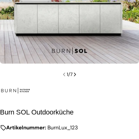
1
/
7
Burn SOL Outdoorküche
Artikelnummer:
BurnLux_123