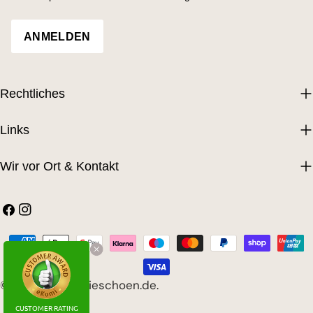
ANMELDEN
Rechtliches
Links
Wir vor Ort & Kontakt
Facebook
Instagram
Zahlungsarten
© 2026
LebenSieschoen.de
.
CUSTOMER RATING