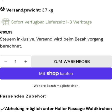
Versandgewicht:
3.7 kg
Stelle eine Frage
Ihr
Sofort verfügbar, Lieferzeit: 1-3 Werktage
Name
Regulärer
€69,99
Deine
Preis
Steuern inklusive.
Versand
wird beim Bezahlvorgang
E-
berechnet.
Mail
Teilen Sie dieses Produkt
Dein
Telefon
KOPIEREN
Menge
teilen
ZUM WARENKORB
Ihre
MENGE FÜR DOME XL GEN 2.0 NEAPOLITANISC
MENGE FÜR DOME XL GEN 2.0 NEAPOL
Nachricht
Auf
Facebook
teilen
Weitere Bezahlmöglichkeiten
Die mit * gekennzeichneten Felder sind
Pflichtfelder.
Passendes Zubehör:
FRAGE SENDEN
Abholung möglich unter
Haller Passage Waldkirchen