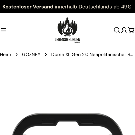
Zum
Kostenloser Versand
innerhalb Deutschlands ab 49€!
Inhalt
springen
W
Heim
GOZNEY
Dome XL Gen 2.0 Neapolitanischer Bogen
Springe
zu
den
Produktinformationen
Öffnen Sie das Medium 0 im Modalmodus