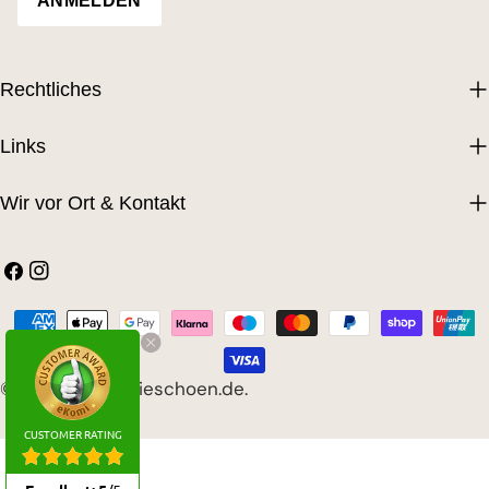
ANMELDEN
Rechtliches
Links
Wir vor Ort & Kontakt
Facebook
Instagram
Zahlungsarten
© 2026
LebenSieschoen.de
.
CUSTOMER RATING