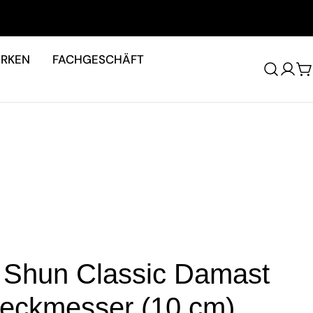
RKEN
FACHGESCHÄFT
W
- Shun Classic Damast
weckmesser (10 cm)