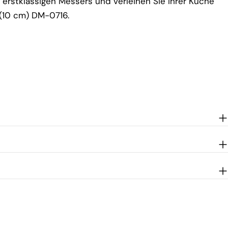
s erstklassigen Messers und verleihen Sie Ihrer Küche
 (10 cm) DM-0716.