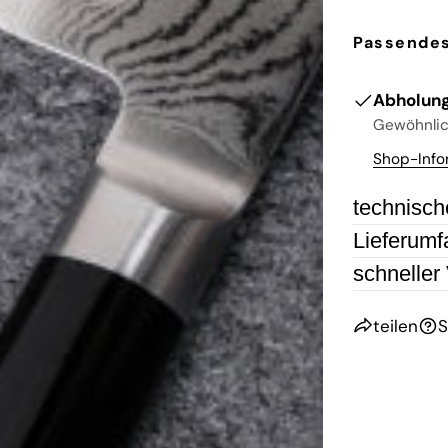
Passendes
Abholung
Gewöhnlich
Shop-Info
technisch
Lieferumf
schneller
teilen
S