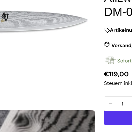
DM-0
Artikeln
Versand
Sofort
Reguläre
€119,00
Preis
Steuern ink
Menge
MENGE 