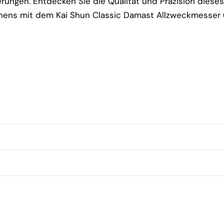
derungen. Entdecken Sie die Qualität und Präzision diese
ochens mit dem Kai Shun Classic Damast Allzweckmesser