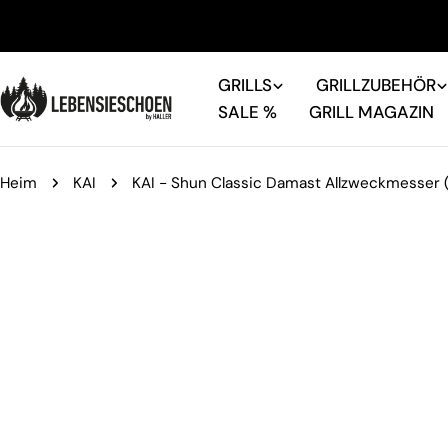
Zum
Inhalt
springen
GRILLS
GRILLZUBEHÖR
SALE %
GRILL MAGAZIN
Heim
KAI
KAI - Shun Classic Damast Allzweckmesser
Springe
zu
den
Produktinformationen