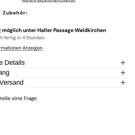
Weitere Bezahlmöglichkeiten
Stelle eine Frage
 Zubehör:
Ihr
Name
 möglich unter
Haller Passage Waldkirchen
 fertig in 4 Stunden
Deine
E-
rmationen Anzeigen
Teilen Sie dieses Produkt
Mail
Dein
e Details
Telefon
KOPIEREN
teilen
Ihre
ang
Auf
Nachricht
 Versand
Facebook
teilen
telle eine Frage
Die mit * gekennzeichneten Felder sind Pflichtfelder.
FRAGE SENDEN