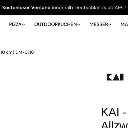
Kostenloser Versand
innerhalb Deutschlands ab 49€!
PIZZA
OUTDOORKÜCHEN
MESSER
MA
 (10 cm) DM-0716
KAI 
Allz