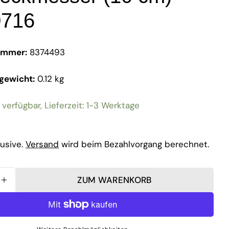
716
ummer:
8374493
gewicht:
0.12 kg
 verfügbar, Lieferzeit: 1-3 Werktage
r
lusive.
Versand
wird beim Bezahlvorgang berechnet.
ZUM WARENKORB
FÜR KAI - SHUN CLASSIC DAMAST ALLZWECKMESSE
MENGE FÜR KAI - SHUN CLASSIC DAMAST ALLZW