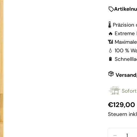
Artikeln
🌡️ Präzisio
🔥 Extreme 
📶 Maximale
💧 100 % W
🔋 Schnelll
Versand
Sofort
Reguläre
€129,00
Preis
Steuern ink
Menge