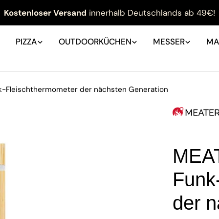
Kostenloser Versand
innerhalb Deutschlands ab 49€!
PIZZA
OUTDOORKÜCHEN
MESSER
MA
k-Fleischthermometer der nächsten Generation
MEAT
Funk
der 