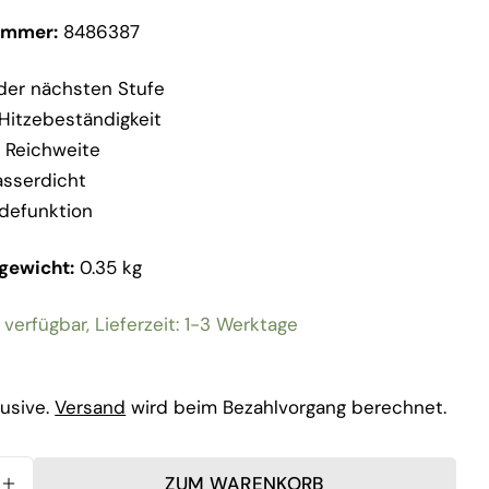
ummer:
8486387
n der nächsten Stufe
Hitzebeständigkeit
 Reichweite
asserdicht
adefunktion
gewicht:
0.35 kg
 verfügbar, Lieferzeit: 1-3 Werktage
r
lusive.
Versand
wird beim Bezahlvorgang berechnet.
ZUM WARENKORB