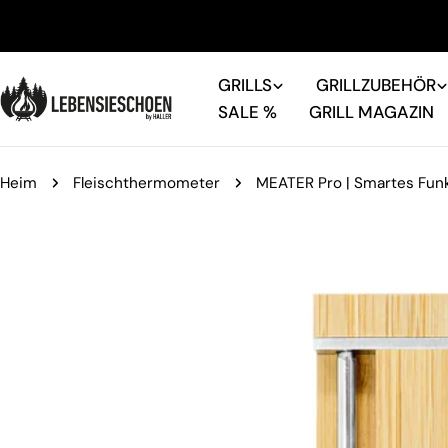
Zum
Inhalt
springen
GRILLS
GRILLZUBEHÖR
SALE %
GRILL MAGAZIN
Heim
Fleischthermometer
MEATER Pro | Smartes Fun
Springe
zu
den
Produktinformationen