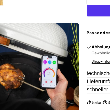
MENGE 
Passendes
Abholung
Gewöhnlich
Shop-Info
 Sie das Medium 2 im Modalmodus
technisch
Lieferumf
schneller
teilen
S