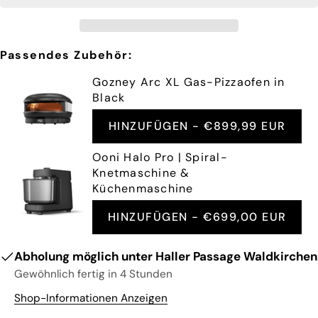
Nachricht
Auf
Facebook
teilen
Passendes Zubehör:
Die mit * gekennzeichneten Felder sind
Pflichtfelder.
Gozney Arc XL Gas-Pizzaofen in
Black
FRAGE SENDEN
HINZUFÜGEN -
€899,99 EUR
Ooni Halo Pro | Spiral-
Knetmaschine &
Küchenmaschine
HINZUFÜGEN -
€699,00 EUR
Abholung möglich unter
Haller Passage Waldkirchen
Gewöhnlich fertig in 4 Stunden
Shop-Informationen Anzeigen