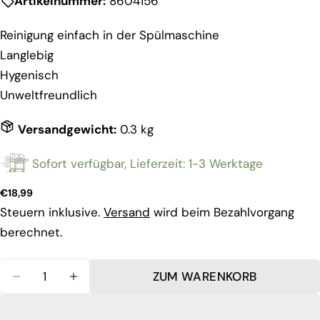
Artikelnummer:
8604156
Reinigung einfach in der Spülmaschine
Langlebig
Hygenisch
Unweltfreundlich
Versandgewicht:
0.3 kg
Sofort verfügbar, Lieferzeit: 1-3 Werktage
Stelle eine Frage
Regulärer
€18,99
Ihr
Preis
Steuern inklusive.
Versand
wird beim Bezahlvorgang
Name
berechnet.
Deine
E-
Mail
Menge
Teilen Sie dieses Produkt
Dein
ZUM WARENKORB
MENGE FÜR TEIGER - TEIGREINIGUNGSTUCH IM
MENGE FÜR TEIGER - TEIGREINIGUNG
Telefon
KOPIEREN
teilen
Ihre