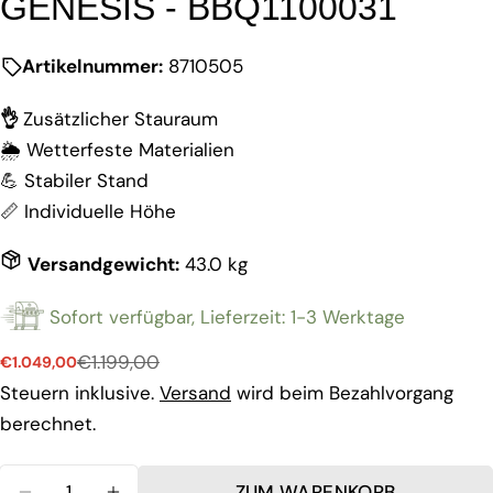
GENESIS - BBQ1100031
Artikelnummer:
8710505
👌
Zusätzlicher Stauraum
🌦️ Wetterfeste Materialien
Stelle eine Frage
💪 Stabiler Stand
Ihr
📏 Individuelle Höhe
Name
Versandgewicht:
43.0 kg
Deine
E-
Mail
Sofort verfügbar, Lieferzeit: 1-3 Werktage
Teilen Sie dieses Produkt
Dein
Telefon
€1.199,00
€1.049,00
KOPIEREN
Verkaufspreis
Regulärer
teilen
Ihre
Preis
Steuern inklusive.
Versand
wird beim Bezahlvorgang
Nachricht
Auf
berechnet.
Facebook
teilen
Menge
ZUM WARENKORB
Die mit * gekennzeichneten Felder sind