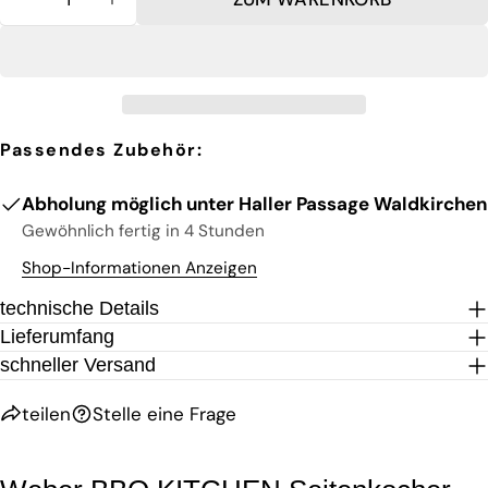
MENGE FÜR WEBER BBQ KITCHEN SEITENKOCHE
MENGE FÜR WEBER BBQ KITCHEN SEIT
Pflichtfelder.
FRAGE SENDEN
Passendes Zubehör:
Abholung möglich unter
Haller Passage Waldkirchen
Gewöhnlich fertig in 4 Stunden
Shop-Informationen Anzeigen
technische Details
Lieferumfang
schneller Versand
teilen
Stelle eine Frage